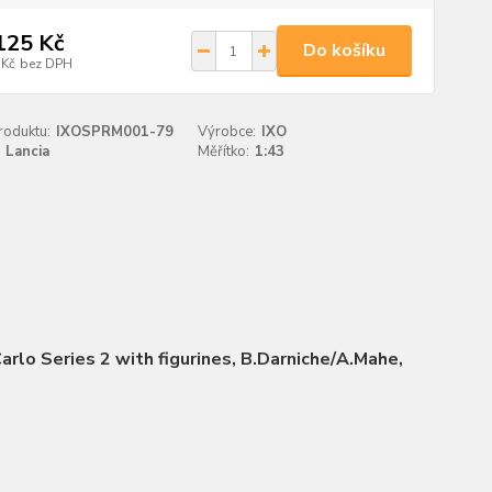
125 Kč
Do košíku
 Kč
bez DPH
roduktu:
IXOSPRM001-79
Výrobce:
IXO
Lancia
Měřítko:
1:43
arlo Series 2 with figurines, B.Darniche/A.Mahe,