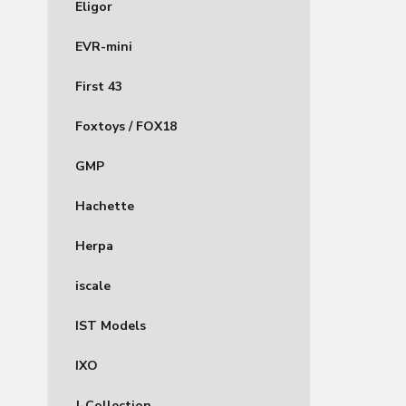
Eligor
EVR-mini
First 43
Foxtoys / FOX18
GMP
Hachette
Herpa
iscale
IST Models
IXO
J-Collection