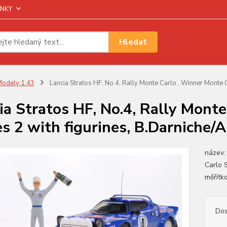
NKY
Hledat
odely 1:43
Lancia Stratos HF, No.4, Rally Monte Carlo , Winner Monte 
ia Stratos HF, No.4, Rally Mont
es 2 with figurines, B.Darniche/
název:
Carlo 
měřítk
Dos