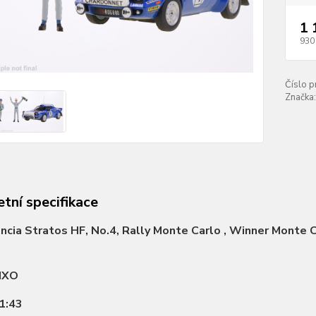
1 
930
Číslo p
Značka:
tní specifikace
ncia Stratos HF, No.4, Rally Monte Carlo , Winner Monte C
IXO
1:43