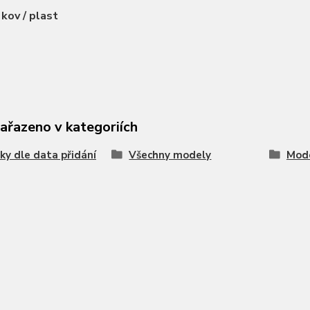
:
kov / plast
zařazeno v kategoriích
ky dle data přidání
Všechny modely
Mode