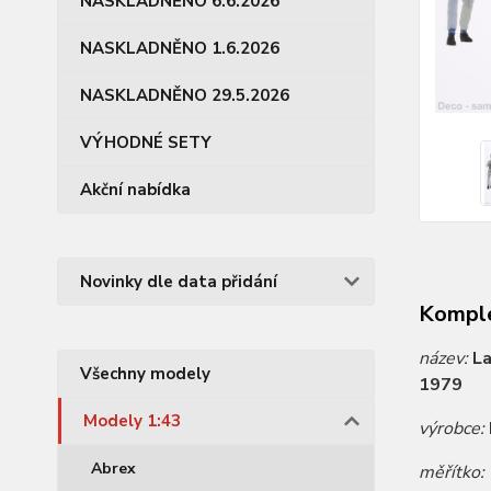
NASKLADNĚNO 6.6.2026
NASKLADNĚNO 1.6.2026
NASKLADNĚNO 29.5.2026
VÝHODNÉ SETY
Akční nabídka
Novinky dle data přidání
Komple
název:
La
Všechny modely
1979
Modely 1:43
výrobce:
Abrex
měřítko: