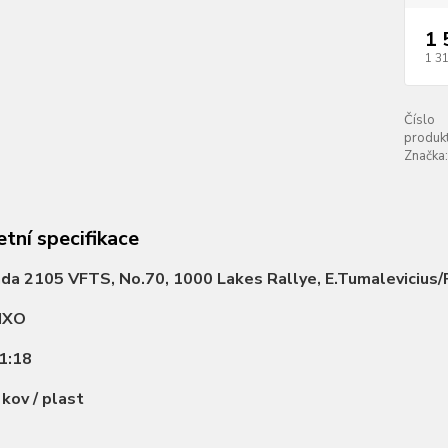
1 
1 3
Číslo
produkt
Značka:
tní specifikace
da 2105 VFTS, No.70, 1000 Lakes Rallye, E.Tumalevicius/
IXO
1:18
:
kov / plast