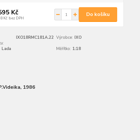
595 Kč
Do košíku
18 Kč
bez DPH
IXO18RMC181A.22
Výrobce:
IXO
u:
Lada
Měřítko:
1:18
P.Videika, 1986