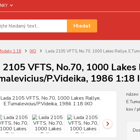
NKY
Hledat
odely 1:18
IXO
Lada 2105 VFTS, No.70, 1000 Lakes Rallye, E.Tumal
 2105 VFTS, No.70, 1000 Lakes 
malevicius/P.Videika, 1986 1:18 
název:
E.Tumal
kov / 
Dos