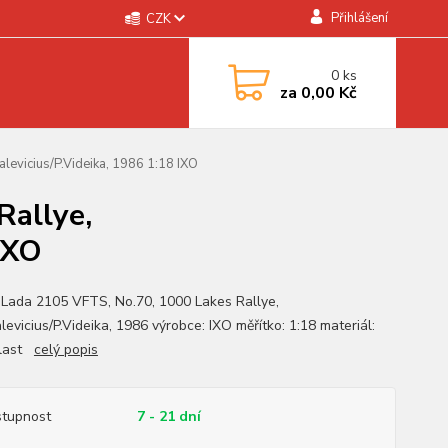
Přihlášení
CZK
0
ks
za
0,00 Kč
evicius/P.Videika, 1986 1:18 IXO
Rallye,
IXO
 Lada 2105 VFTS, No.70, 1000 Lakes Rallye,
evicius/P.Videika, 1986 výrobce: IXO měřítko: 1:18 materiál:
plast
celý popis
tupnost
7 - 21 dní