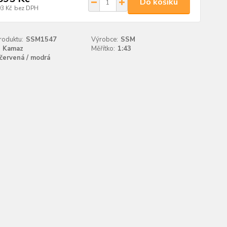
Do košíku
93 Kč
bez DPH
roduktu:
SSM1547
Výrobce:
SSM
Kamaz
Měřítko:
1:43
červená / modrá