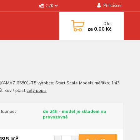
Přihlášení
CZK
0
ks
za
0,00 Kč
 KAMAZ 65801-T5 výrobce: Start Scale Models měřítko: 1:43
l: kov / plast
celý popis
tupnost
do 24h - model je skladem na
provozovně
895 Kč