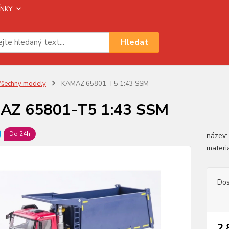
NKY
Hledat
šechny modely
KAMAZ 65801-T5 1:43 SSM
AZ 65801-T5 1:43 SSM
Do 24h
název:
materiá
Dos
2 