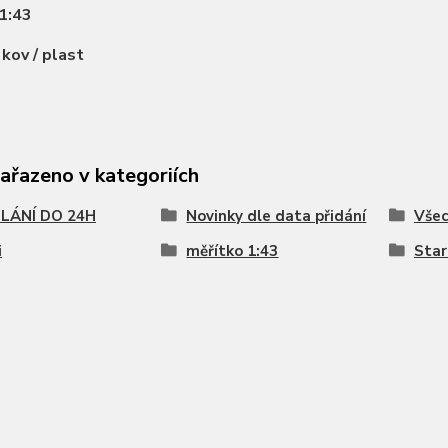
1:43
:
kov / plast
zařazeno v kategoriích
LÁNÍ DO 24H
Novinky dle data přidání
Všec
i
měřítko 1:43
Star