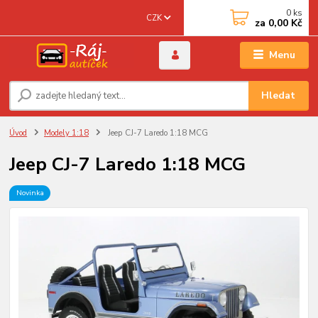
0
ks
CZK
za
0,00 Kč
Menu
Hledat
Úvod
Modely 1:18
Jeep CJ-7 Laredo 1:18 MCG
Jeep CJ-7 Laredo 1:18 MCG
Novinka