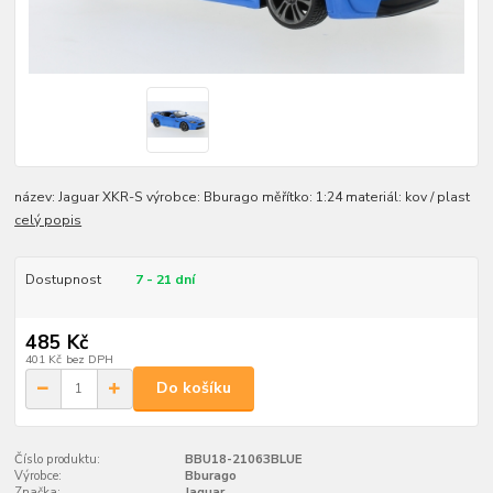
název: Jaguar XKR-S výrobce: Bburago měřítko: 1:24 materiál: kov / plast
celý popis
Dostupnost
7 - 21 dní
485 Kč
401 Kč
bez DPH
Do košíku
Číslo produktu:
BBU18-21063BLUE
Výrobce:
Bburago
Značka:
Jaguar