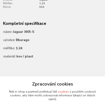
Měřítko:
1:24
Barva:
bílá
Kompletní specifikace
název:
Jaguar XKR-S
výrobce:
Bburago
měřítko:
1:24
materiál:
kov / plast
Zboží zařazeno v kategoriích
Zpracování cookies
Všechny modely
Náš e-shop a partneři potřebují Váš
souhlas
s použitím souborů
cookies, aby Vám mohli zobrazovat informace týkající se Vašich
Modely 1:24
zájmů.