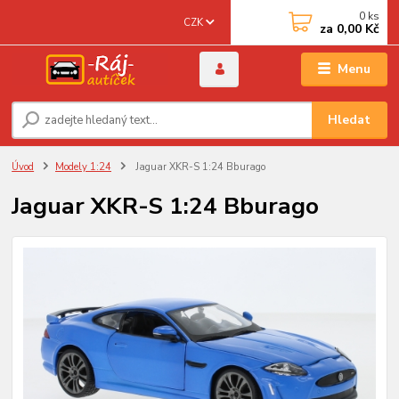
0
ks
CZK
za
0,00 Kč
Menu
Hledat
Úvod
Modely 1:24
Jaguar XKR-S 1:24 Bburago
Jaguar XKR-S 1:24 Bburago