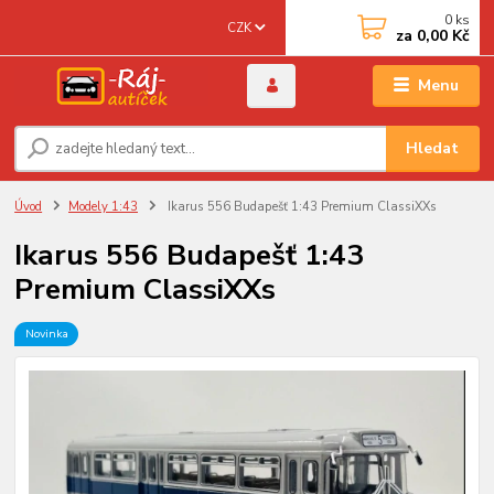
0
ks
CZK
za
0,00 Kč
Menu
Hledat
Úvod
Modely 1:43
Ikarus 556 Budapešť 1:43 Premium ClassiXXs
Ikarus 556 Budapešť 1:43
Premium ClassiXXs
Novinka