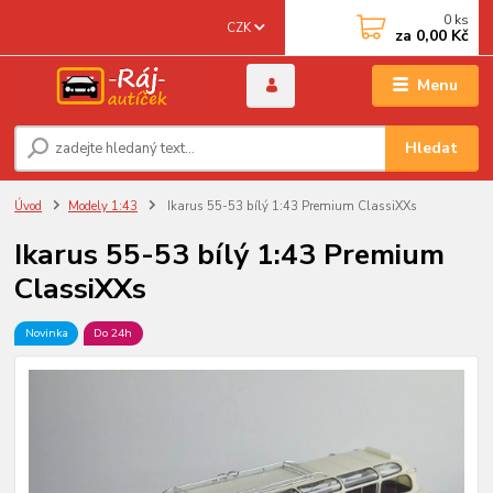
0
ks
CZK
za
0,00 Kč
Menu
Hledat
Úvod
Modely 1:43
Ikarus 55-53 bílý 1:43 Premium ClassiXXs
Ikarus 55-53 bílý 1:43 Premium
ClassiXXs
Novinka
Do 24h