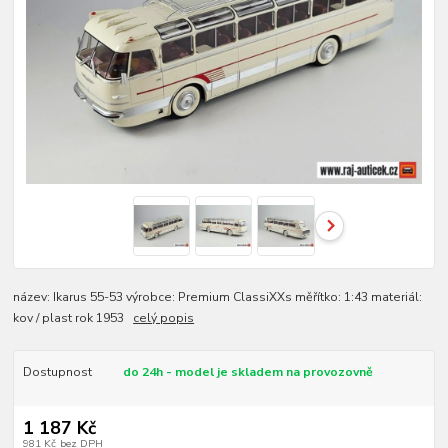
název: Ikarus 55-53 výrobce: Premium ClassiXXs měřítko: 1:43 materiál:
kov / plast rok 1953
celý popis
Dostupnost
do 24h - model je skladem na provozovně
1 187 Kč
981 Kč
bez DPH