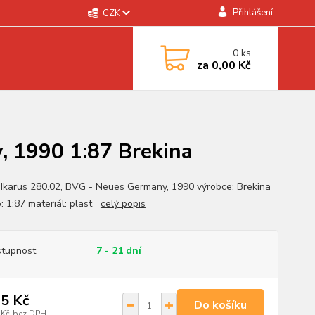
Přihlášení
CZK
0
ks
za
0,00 Kč
, 1990 1:87 Brekina
 Ikarus 280.02, BVG - Neues Germany, 1990 výrobce: Brekina
o: 1:87 materiál: plast
celý popis
tupnost
7 - 21 dní
5 Kč
Do košíku
 Kč
bez DPH