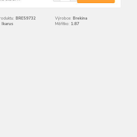
roduktu:
BRE59732
Výrobce:
Brekina
Ikarus
Měřítko:
1:87