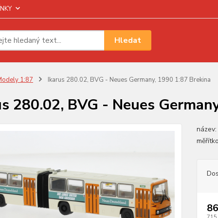
NKY
Hledat
odely 1:87
Ikarus 280.02, BVG - Neues Germany, 1990 1:87 Brekina
us 280.02, BVG - Neues Germany
název:
měřítk
Dos
86
715