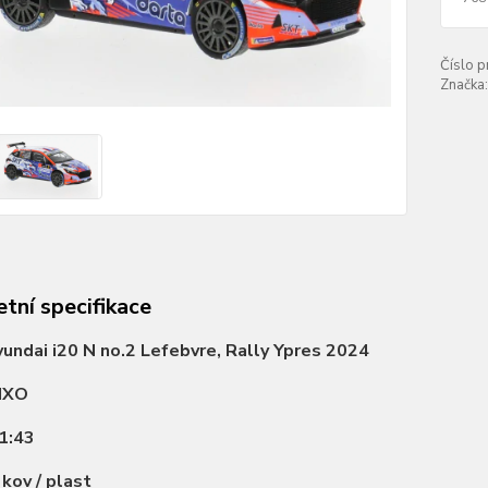
Číslo p
Značka:
tní specifikace
undai i20 N no.2 Lefebvre, Rally Ypres 2024
IXO
1:43
:
kov / plast