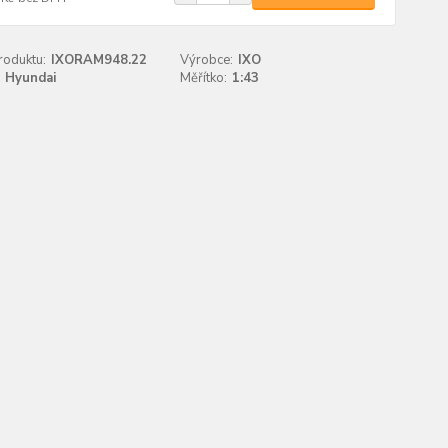
roduktu:
IXORAM948.22
Výrobce:
IXO
Hyundai
Měřítko:
1:43