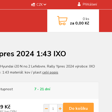
Přihlášení
CZK
0
ks
za
0,00 Kč
Ypres 2024 1:43 IXO
 Hyundai i20 N no.2 Lefebvre, Rally Ypres 2024 výrobce: IXO
: 1:43 materiál: kov / plast
celý popis
tupnost
7 - 21 dní
9 Kč
Do košíku
 Kč
bez DPH