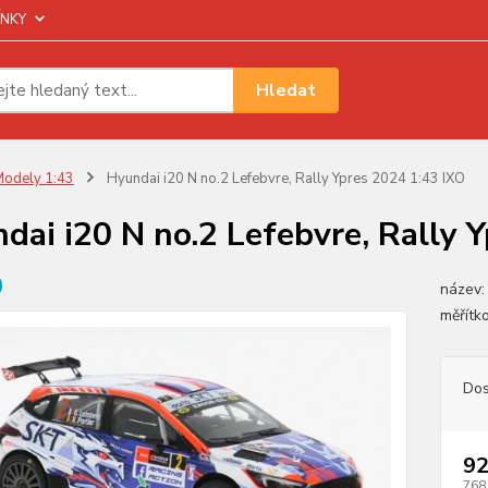
NKY
Hledat
odely 1:43
Hyundai i20 N no.2 Lefebvre, Rally Ypres 2024 1:43 IXO
dai i20 N no.2 Lefebvre, Rally 
název:
měřítko
Dos
92
768