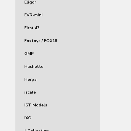
Eligor
EVR-mini
First 43
Foxtoys / FOX18
GMP
Hachette
Herpa
iscale
IST Models
IXO
J-Collection