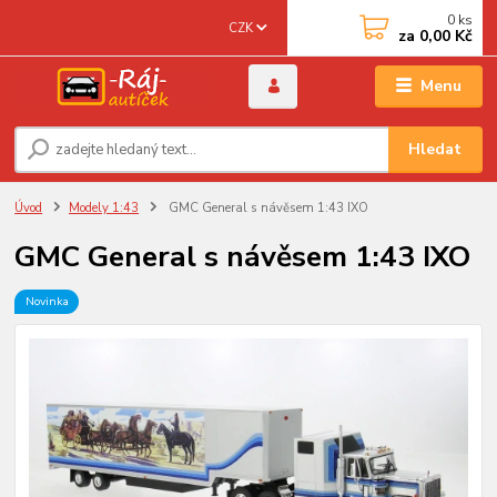
0
ks
CZK
za
0,00 Kč
Menu
Hledat
Úvod
Modely 1:43
GMC General s návěsem 1:43 IXO
GMC General s návěsem 1:43 IXO
Novinka