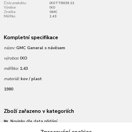
Číslo produktu:
IXOTTR039.22
Výrobce:
IXO
Značka:
GMC
Měřítko:
1:43
Kompletní specifikace
název:
GMC General s návěsem
výrobce:
IXO
měřítko:
1:43
materiál:
kov / plast
1980
Zboží zařazeno v kategoriích
Novinky dle data přidání
Všechny modely