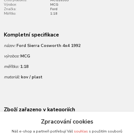
Číslo produktu:
MCG18353
Výrobce:
MCG
Značka:
Ford
Měřítko:
1:18
Kompletní specifikace
název:
Ford Sierra Cosworth 4x4 1992
výrobce:
MCG
měřítko:
1:18
materiál:
kov / plast
Zboží zařazeno v kategoriích
Novinky dle data přidání
Zpracování cookies
Všechny modely
Náš e-shop a partneři potřebují Váš
souhlas
s použitím souborů