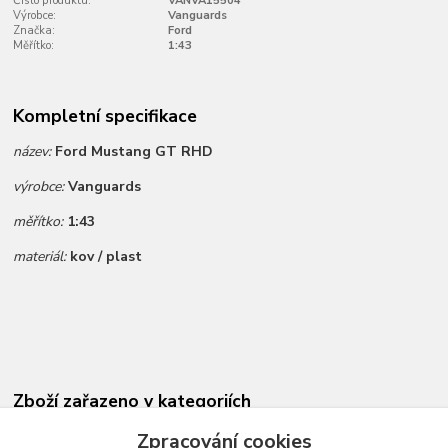
Číslo produktu:
VANVA15504
Výrobce:
Vanguards
Značka:
Ford
Měřítko:
1:43
Kompletní specifikace
název:
Ford Mustang GT RHD
výrobce:
Vanguards
měřítko:
1:43
materiál:
kov / plast
Zboží zařazeno v kategoriích
Novinky dle data přidání
Zpracování cookies