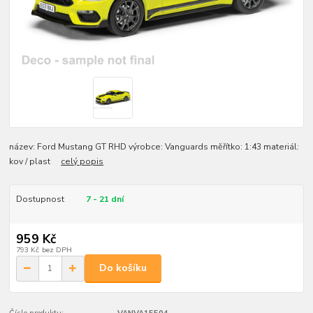
název: Ford Mustang GT RHD výrobce: Vanguards měřítko: 1:43 materiál:
kov / plast
celý popis
Dostupnost
7 - 21 dní
959 Kč
793 Kč
bez DPH
Do košíku