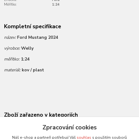
Měřítko:
1:24
Kompletní specifikace
název:
Ford Mustang 2024
výrobce:
Welly
měřítko:
1:24
materiál:
kov / plast
Zboží zařazeno v kategoriích
Novinky dle data přidání
Zpracování cookies
Všechny modely
Náš e-shop a partneři potřebují Váš
souhlas
s použitím souborů