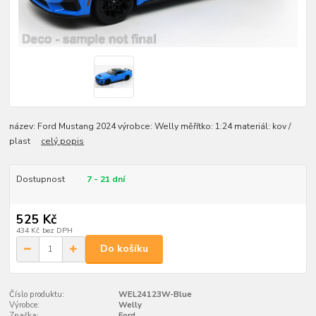
název: Ford Mustang 2024 výrobce: Welly měřítko: 1:24 materiál: kov /
plast
celý popis
Dostupnost
7 - 21 dní
525 Kč
434 Kč
bez DPH
Do košíku
Číslo produktu:
WEL24123W-Blue
Výrobce:
Welly
Značka:
Ford