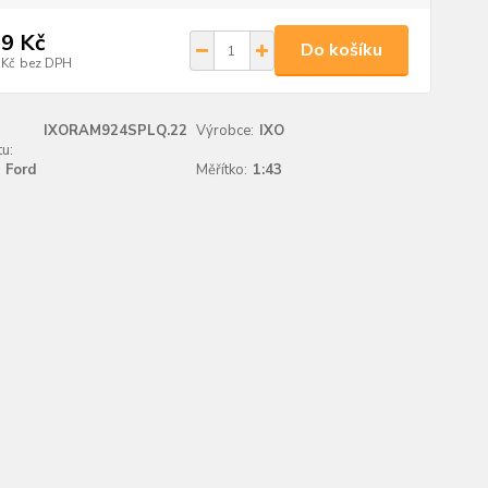
9 Kč
Do košíku
 Kč
bez DPH
IXORAM924SPLQ.22
Výrobce:
IXO
u:
Ford
Měřítko:
1:43