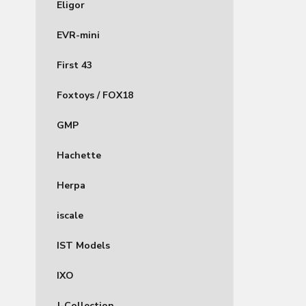
Eligor
EVR-mini
First 43
Foxtoys / FOX18
GMP
Hachette
Herpa
iscale
IST Models
IXO
J-Collection