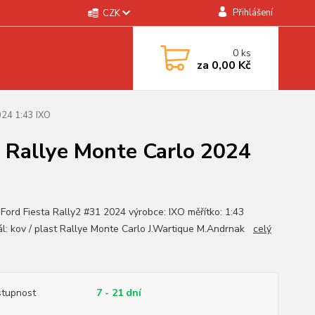
Přihlášení
CZK
0
ks
za
0,00 Kč
024 1:43 IXO
e, Rallye Monte Carlo 2024
 Ford Fiesta Rally2 #31 2024 výrobce: IXO měřítko: 1:43
ál: kov / plast Rallye Monte Carlo J.Wartique M.Andrnak
celý
tupnost
7 - 21 dní