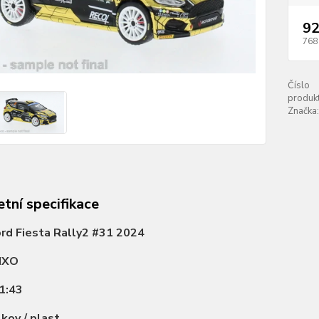
92
768
Číslo
produkt
Značka:
tní specifikace
rd Fiesta Rally2 #31 2024
IXO
1:43
:
kov / plast