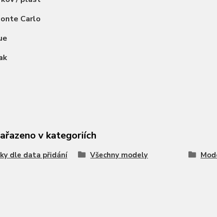
Monte Carlo
ue
ak
zařazeno v kategoriích
ky dle data přidání
Všechny modely
Mode