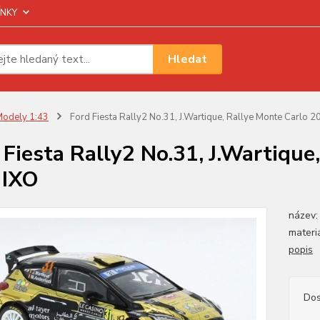
NKY
Hledat
odely 1:43
Ford Fiesta Rally2 No.31, J.Wartique, Rallye Monte Carlo 2
 Fiesta Rally2 No.31, J.Wartiqu
 IXO
název:
materi
popis
Dos