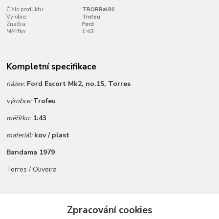
Číslo produktu:
TRORRal80
Výrobce:
Trofeu
Značka:
Ford
Měřítko:
1:43
Kompletní specifikace
název:
Ford Escort Mk2, no.15, Torres
výrobce:
Trofeu
měřítko:
1:43
materiál:
kov / plast
Bandama 1979
Torres / Oliveira
Zboží zařazeno v kategoriích
Zpracování cookies