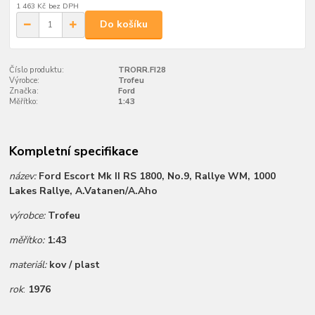
1 463 Kč
bez DPH
Do košíku
Číslo produktu:
TRORR.FI28
Výrobce:
Trofeu
Značka:
Ford
Měřítko:
1:43
Kompletní specifikace
název:
Ford Escort Mk II RS 1800, No.9, Rallye WM, 1000
Lakes Rallye, A.Vatanen/A.Aho
výrobce:
Trofeu
měřítko:
1:43
materiál:
kov / plast
rok
:
1976