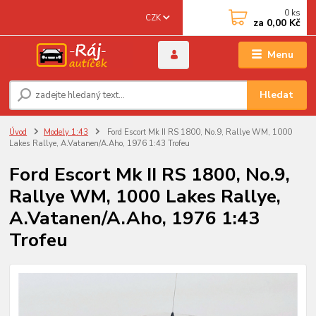
0
ks
CZK
za
0,00 Kč
Menu
Hledat
Úvod
Modely 1:43
Ford Escort Mk II RS 1800, No.9, Rallye WM, 1000
Lakes Rallye, A.Vatanen/A.Aho, 1976 1:43 Trofeu
Ford Escort Mk II RS 1800, No.9,
Rallye WM, 1000 Lakes Rallye,
A.Vatanen/A.Aho, 1976 1:43
Trofeu