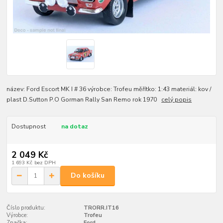
název: Ford Escort MK I # 36 výrobce: Trofeu měřítko: 1:43 materiál: kov /
plast D.Sutton P.O Gorman Rally San Remo rok 1970
celý popis
Dostupnost
na dotaz
2 049 Kč
1 693 Kč
bez DPH
Do košíku
Číslo produktu:
TRORR.IT16
Výrobce:
Trofeu
Značka:
Ford