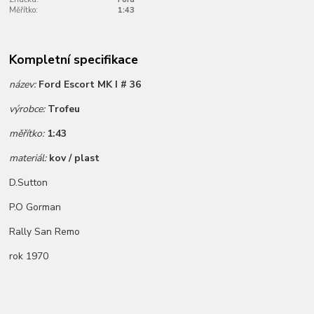
Měřítko:
1:43
Kompletní specifikace
název:
Ford Escort MK I # 36
výrobce:
Trofeu
měřítko:
1:43
materiál:
kov / plast
D.Sutton
P.O Gorman
Rally San Remo
rok 1970