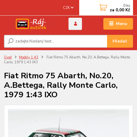
0
ks
CZK
za
0,00 Kč
Menu
Hledat
Úvod
Modely 1:43
Fiat Ritmo 75 Abarth, No.20, A.Bettega, Rally Monte
Carlo, 1979 1:43 IXO
Fiat Ritmo 75 Abarth, No.20,
A.Bettega, Rally Monte Carlo,
1979 1:43 IXO