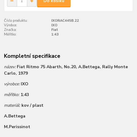
Do košíku
Číslo produktu:
IXORAC445B.22
Výrobce:
IXO
Značka:
Fiat
Měřítko:
1:43
Kompletní specifikace
název:
Fiat Ritmo 75 Abarth, No.20, A.Bettega, Rally Monte
Carlo, 1979
výrobce:
IXO
měřítko:
1:43
materiál:
kov / plast
A.Bettega
M.Perissinot