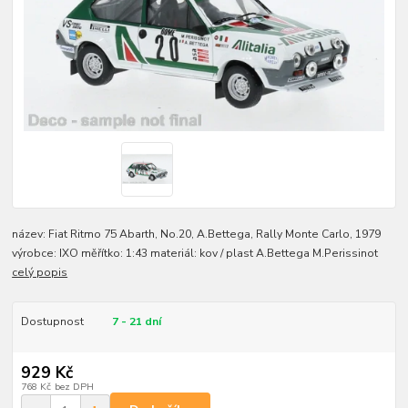
název: Fiat Ritmo 75 Abarth, No.20, A.Bettega, Rally Monte Carlo, 1979
výrobce: IXO měřítko: 1:43 materiál: kov / plast A.Bettega M.Perissinot
celý popis
Dostupnost
7 - 21 dní
929 Kč
768 Kč
bez DPH