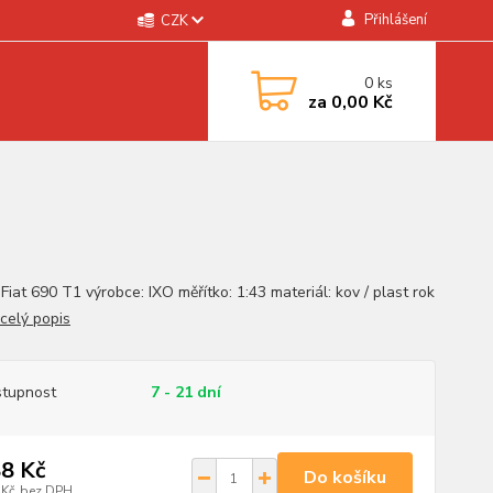
Přihlášení
CZK
0
ks
za
0,00 Kč
Fiat 690 T1 výrobce: IXO měřítko: 1:43 materiál: kov / plast rok
celý popis
tupnost
7 - 21 dní
8 Kč
Do košíku
 Kč
bez DPH