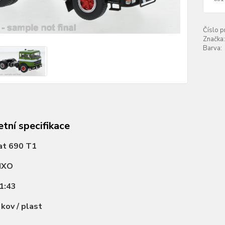
Číslo p
Značka:
Barva:
tní specifikace
at 690 T1
IXO
1:43
:
kov / plast