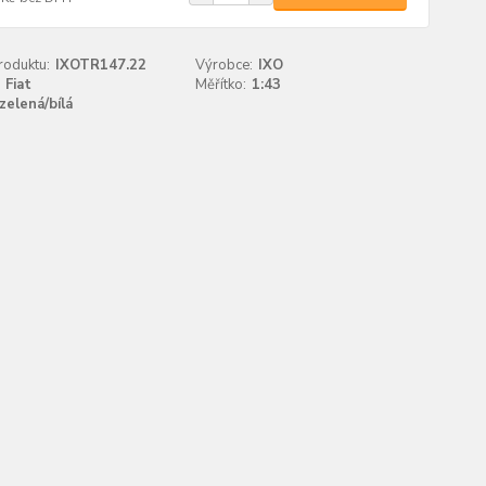
roduktu:
IXOTR147.22
Výrobce:
IXO
Fiat
Měřítko:
1:43
zelená/bílá