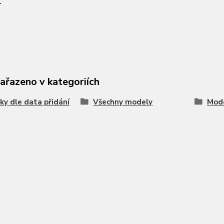
1
zařazeno v kategoriích
ky dle data přidání
Všechny modely
Mode