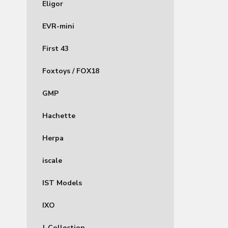
Eligor
EVR-mini
First 43
Foxtoys / FOX18
GMP
Hachette
Herpa
iscale
IST Models
IXO
J-Collection