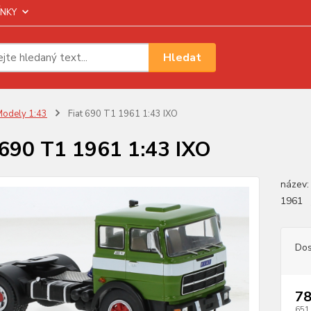
NKY
Hledat
odely 1:43
Fiat 690 T1 1961 1:43 IXO
 690 T1 1961 1:43 IXO
název: 
1961
Dos
78
651