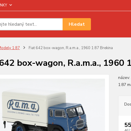
NKY
Hledat
odely 1:87
Fiat 642 box-wagon, R.a.m.a., 1960 1:87 Brekina
 642 box-wagon, R.a.m.a., 1960 
název:
1:87 m
Dos
55
462