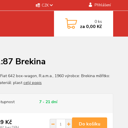
Přihlášení
CZK
0
ks
za
0,00 Kč
1:87 Brekina
 Fiat 642 box-wagon, R.a.m.a., 1960 výrobce: Brekina měřítko:
ateriál: plast
celý popis
tupnost
7 - 21 dní
9 Kč
Do košíku
 Kč
bez DPH