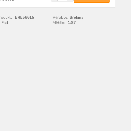
roduktu:
BRE58615
Výrobce:
Brekina
Fiat
Měřítko:
1:87