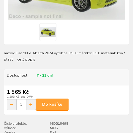
název: Fiat 500e Abarth 2024 výrobce: MCG měřítko: 1:18 materiál: kov /
plast
celý popis
Dostupnost
7 - 21 dní
1 565 Kč
1 293 Kč
bez DPH
Do košíku
Číslo produktu:
MCG18498
Výrobce:
MCG
Značka:
Fiat