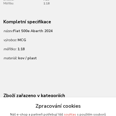
Měřítko:
1:18
Kompletní specifikace
název:
Fiat 500e Abarth 2024
výrobce:
MCG
měřítko:
1:18
materiál:
kov / plast
Zboží zařazeno v kategoriích
Novinky dle data přidání
Zpracování cookies
Všechny modely
Náš e-shop a partneři potřebují Váš
souhlas
s použitím souborů