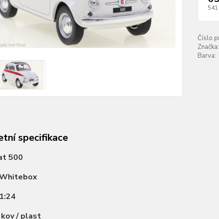
541
Číslo p
Značka:
Barva:
tní specifikace
at 500
Whitebox
1:24
:
kov / plast