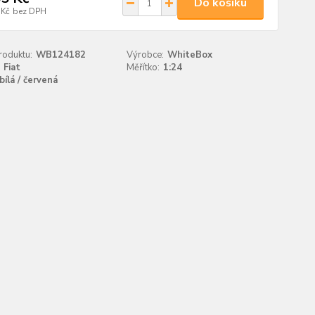
Do košíku
 Kč
bez DPH
roduktu:
WB124182
Výrobce:
WhiteBox
Fiat
Měřítko:
1:24
bílá / červená