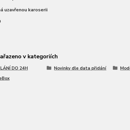
 uzavřenou karoserii
0
zařazeno v kategoriích
LÁNÍ DO 24H
Novinky dle data přidání
Mode
eBox