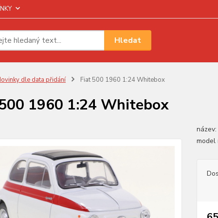
NKY
Hledat
ovinky dle data přidání
Fiat 500 1960 1:24 Whitebox
 500 1960 1:24 Whitebox
název: 
model 
Dos
65