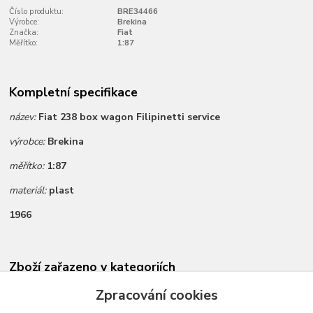
Číslo produktu:
BRE34466
Výrobce:
Brekina
Značka:
Fiat
Měřítko:
1:87
Kompletní specifikace
název:
Fiat 238 box wagon Filipinetti service
výrobce:
Brekina
měřítko:
1:87
materiál:
plast
1966
Zboží zařazeno v kategoriích
Novinky dle data přidání
Zpracování cookies