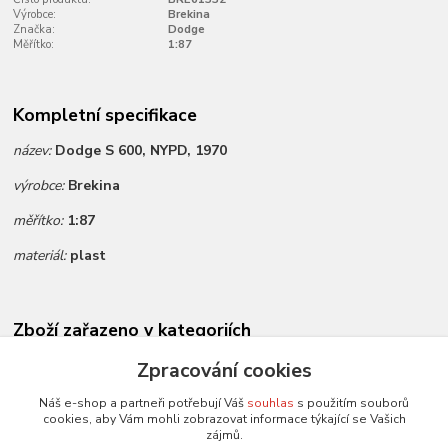
Výrobce:
Brekina
Značka:
Dodge
Měřítko:
1:87
Kompletní specifikace
název:
Dodge S 600, NYPD, 1970
výrobce:
Brekina
měřítko:
1:87
materiál:
plast
Zboží zařazeno v kategoriích
Novinky dle data přidání
Zpracování cookies
Všechny modely
Náš e-shop a partneři potřebují Váš
souhlas
s použitím souborů
cookies, aby Vám mohli zobrazovat informace týkající se Vašich
Modely 1:87
zájmů.