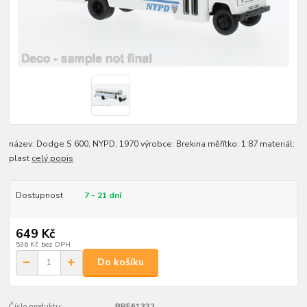
název: Dodge S 600, NYPD, 1970 výrobce: Brekina měřítko: 1:87 materiál:
plast
celý popis
Dostupnost
7 - 21 dní
649 Kč
536 Kč
bez DPH
Do košíku
Číslo produktu:
BRE61332