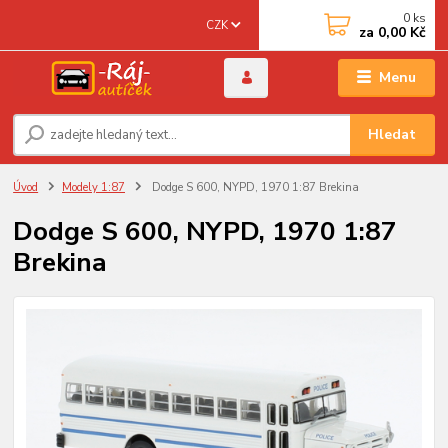
0
ks
CZK
za
0,00 Kč
Menu
Hledat
Úvod
Modely 1:87
Dodge S 600, NYPD, 1970 1:87 Brekina
Dodge S 600, NYPD, 1970 1:87
Brekina