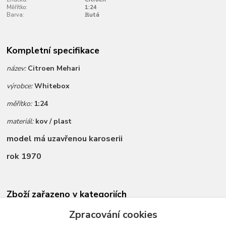
Měřítko:
1:24
Barva:
žlutá
Kompletní specifikace
název:
Citroen Mehari
výrobce:
Whitebox
měřítko:
1:24
materiál:
kov / plast
model má uzavřenou karoserii
rok 1970
Zboží zařazeno v kategoriích
Novinky dle data přidání
Zpracování cookies