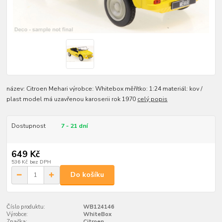
název: Citroen Mehari výrobce: Whitebox měřítko: 1:24 materiál: kov /
plast model má uzavřenou karoserii rok 1970
celý popis
Dostupnost
7 - 21 dní
649 Kč
536 Kč
bez DPH
Do košíku
Číslo produktu:
WB124146
Výrobce:
WhiteBox
Značka:
Citroen