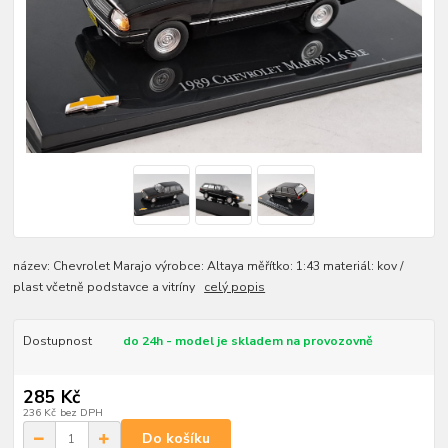
název: Chevrolet Marajo výrobce: Altaya měřítko: 1:43 materiál: kov /
plast včetně podstavce a vitríny
celý popis
Dostupnost
do 24h - model je skladem na provozovně
285 Kč
236 Kč
bez DPH
Do košíku