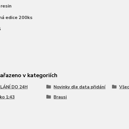
:
resin
ná edice 200ks
5
zařazeno v kategoriích
LÁNÍ DO 24H
Novinky dle data přidání
Všec
ko 1:43
Brausi