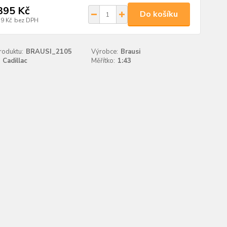
395 Kč
Do košíku
79 Kč
bez DPH
roduktu:
BRAUSI_2105
Výrobce:
Brausi
Cadillac
Měřítko:
1:43