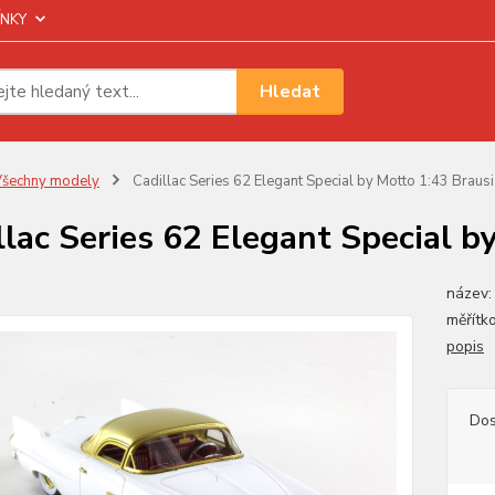
NKY
Hledat
šechny modely
Cadillac Series 62 Elegant Special by Motto 1:43 Brausi
llac Series 62 Elegant Special b
název:
měřítk
popis
Dos