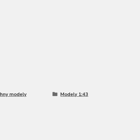
hny modely
Modely 1:43