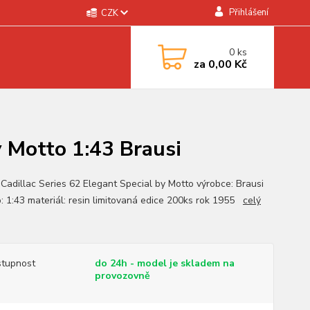
Přihlášení
CZK
0
ks
za
0,00 Kč
y Motto 1:43 Brausi
 Cadillac Series 62 Elegant Special by Motto výrobce: Brausi
o: 1:43 materiál: resin limitovaná edice 200ks rok 1955
celý
tupnost
do 24h - model je skladem na
provozovně