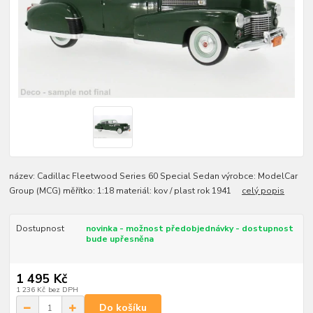
název: Cadillac Fleetwood Series 60 Special Sedan výrobce: ModelCar
Group (MCG) měřítko: 1:18 materiál: kov / plast rok 1941
celý popis
Dostupnost
novinka - možnost předobjednávky - dostupnost
bude upřesněna
1 495 Kč
1 236 Kč
bez DPH
Do košíku