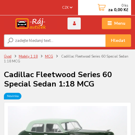
0
ks
CZK
za
0,00 Kč
Menu
Hledat
Úvod
Modely 1:18
MCG
Cadillac Fleetwood Series 60 Special Sedan
1:18 MCG
Cadillac Fleetwood Series 60
Special Sedan 1:18 MCG
Novinka