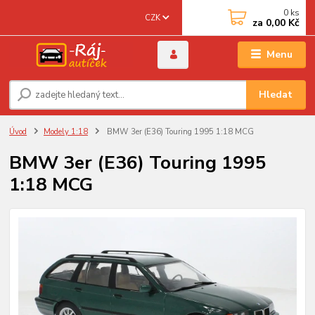
0
ks
CZK
za
0,00 Kč
Menu
Hledat
Úvod
Modely 1:18
BMW 3er (E36) Touring 1995 1:18 MCG
BMW 3er (E36) Touring 1995
1:18 MCG