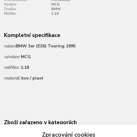
Výrobce:
MCG
Značka:
BMW
Měřítko:
1:18
Kompletní specifikace
název:
BMW 3er (E36) Touring 1995
výrobce:
MCG
měřítko:
1:18
materiál:
kov / plast
Zboží zařazeno v kategoriích
Novinky dle data přidání
Zpracování cookies