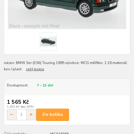
název: BMW 3er (E36) Touring 1995 výrobce: MCG měřítko: 1:18 materiál:
kov / plast
celý popis
Dostupnost
7 - 21 dní
1 565 Kč
1 293 Kč
bez DPH
Do košíku
Číslo produktu:
MCG18366