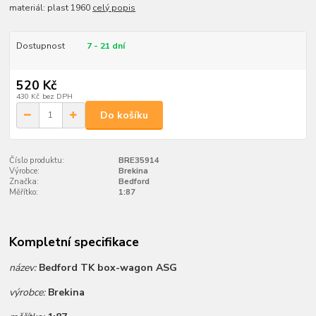
materiál: plast 1960
celý popis
Dostupnost
7 - 21 dní
520 Kč
430 Kč
bez DPH
Do košíku
Číslo produktu:
BRE35914
Výrobce:
Brekina
Značka:
Bedford
Měřítko:
1:87
Kompletní specifikace
název:
Bedford TK box-wagon ASG
výrobce:
Brekina