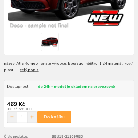
název: Alfa Romeo Tonale výrobce: Bburago měřítko: 1:24 materiál: kov /
plast
celý popis
Dostupnost
do 24h - model je skladem na provozovně
469 Kč
388 Kč
bez DPH
Do košíku
Číslo produktu:
BBU18-21109RED