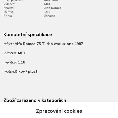
Číslo produktu:
MCG18428
Výrobce:
MCG
Značka:
Alfa Romeo
Měřítko:
1:18
Barva:
červená
Kompletní specifikace
název:
Alfa Romeo 75 Turbo evoluzione 1987
výrobce:
MCG
měřítko:
1:18
materiál:
kov / plast
Zboží zařazeno v kategoriích
Novinky dle data přidání
Zpracování cookies
Všechny modely