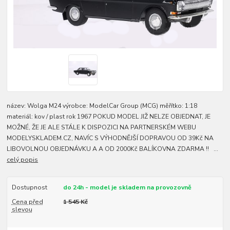
název: Wolga M24 výrobce: ModelCar Group (MCG) měřítko: 1:18
materiál: kov / plast rok 1967 POKUD MODEL JIŽ NELZE OBJEDNAT, JE
MOŽNÉ, ŽE JE ALE STÁLE K DISPOZICI NA PARTNERSKÉM WEBU
MODELYSKLADEM.CZ, NAVÍC S VÝHODNĚJŠÍ DOPRAVOU OD 39Kč NA
LIBOVOLNOU OBJEDNÁVKU A A OD 2000Kč BALÍKOVNA ZDARMA !! ...
celý popis
Dostupnost
do 24h - model je skladem na provozovně
Cena před
1 545 Kč
slevou