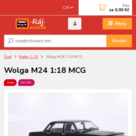
0
ks
CZK
za
0,00 Kč
Menu
Hledat
Úvod
Modely 1:18
Wolga M24 1:18 MCG
Wolga M24 1:18 MCG
Akce
Do 24h