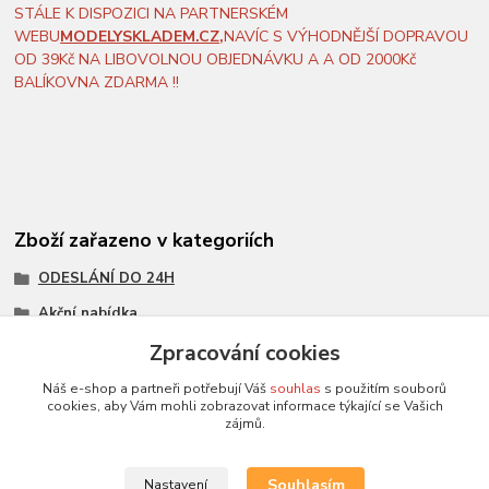
STÁLE K DISPOZICI NA PARTNERSKÉM
WEBU
MODELYSKLADEM.CZ
,
NAVÍC S VÝHODNĚJŠÍ DOPRAVOU
OD 39Kč NA LIBOVOLNOU OBJEDNÁVKU A A OD 2000Kč
BALÍKOVNA ZDARMA !!
Zboží zařazeno v kategoriích
ODESLÁNÍ DO 24H
Akční nabídka
Všechny modely
Zpracování cookies
Modely 1:18
Náš e-shop a partneři potřebují Váš
souhlas
s použitím souborů
cookies, aby Vám mohli zobrazovat informace týkající se Vašich
měřítko 1:18
zájmů.
MCG
Souhlasím
Nastavení