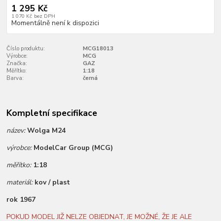
1 295 Kč
1 070 Kč
bez DPH
Momentálně není k dispozici
Číslo produktu:
MCG18013
Výrobce:
MCG
Značka:
GAZ
Měřítko:
1:18
Barva:
černá
Kompletní specifikace
název:
Wolga M24
výrobce:
ModelCar Group (MCG)
měřítko:
1:18
materiál:
kov / plast
rok 1967
POKUD MODEL JIŽ NELZE OBJEDNAT, JE MOŽNÉ, ŽE JE ALE