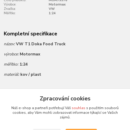
Číslo produktu:
MOM79576
Výrobce:
Motormax
Značka:
VW
Měřítko:
1:24
Kompletní specifikace
název:
VW T1 Doka Food Truck
výrobce:
Motormax
měřítko:
1:24
materiál:
kov / plast
Zboží zařazeno v kategoriích
Zpracování cookies
Všechny modely
Náš e-shop a partneři potřebují Váš
souhlas
s použitím souborů
cookies, aby Vám mohli zobrazovat informace týkající se Vašich
Modely 1:24
zájmů.
Motormax