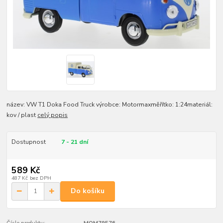
název: VW T1 Doka Food Truck výrobce: Motormaxměřítko: 1:24materiál:
kov / plast
celý popis
Dostupnost
7 - 21 dní
589 Kč
487 Kč
bez DPH
Do košíku