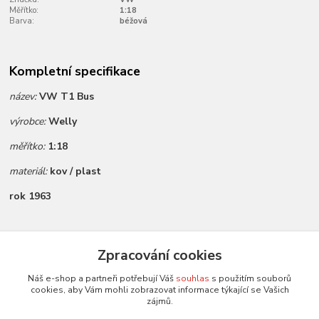
Měřítko:
1:18
Barva:
béžová
Kompletní specifikace
název:
VW T1 Bus
výrobce:
Welly
měřítko:
1:18
materiál:
kov / plast
rok 1963
Zboží zařazeno v kategoriích
Zpracování cookies
Všechny modely
Náš e-shop a partneři potřebují Váš
souhlas
s použitím souborů
cookies, aby Vám mohli zobrazovat informace týkající se Vašich
Modely 1:18
zájmů.