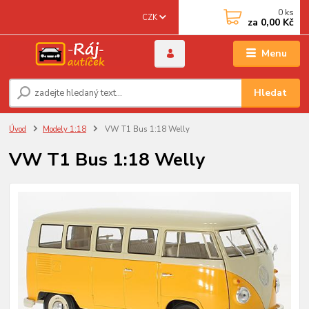
0
ks
CZK
za
0,00 Kč
Menu
Hledat
Úvod
Modely 1:18
VW T1 Bus 1:18 Welly
VW T1 Bus 1:18 Welly