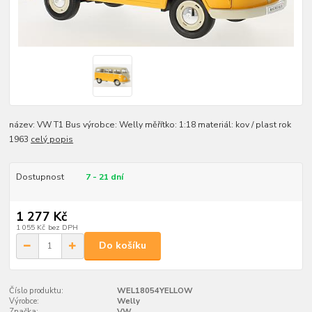
název: VW T1 Bus výrobce: Welly měřítko: 1:18 materiál: kov / plast rok
1963
celý popis
Dostupnost
7 - 21 dní
1 277 Kč
1 055 Kč
bez DPH
Do košíku
Číslo produktu:
WEL18054YELLOW
Výrobce:
Welly
Značka:
VW