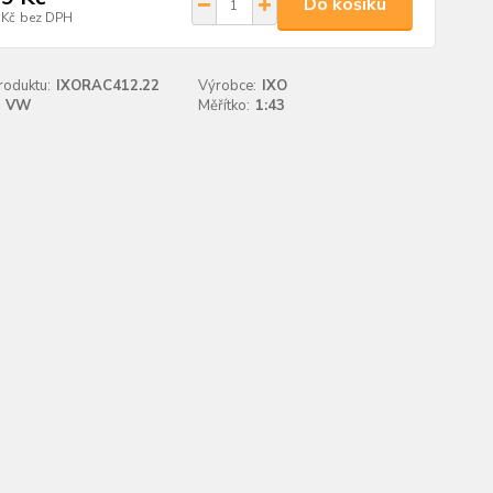
Do košíku
 Kč
bez DPH
roduktu:
IXORAC412.22
Výrobce:
IXO
VW
Měřítko:
1:43