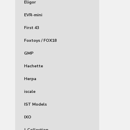
Eligor
EVR-mini
First 43
Foxtoys / FOX18
GMP
Hachette
Herpa
iscale
IST Models
IXO
J-Collection