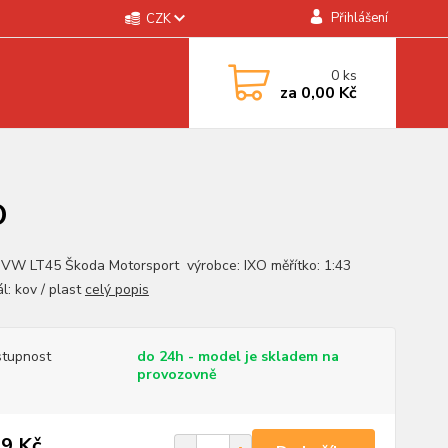
Přihlášení
CZK
0
ks
za
0,00 Kč
O
 VW LT45 Škoda Motorsport výrobce: IXO měřítko: 1:43
l: kov / plast
celý popis
tupnost
do 24h - model je skladem na
provozovně
9 Kč