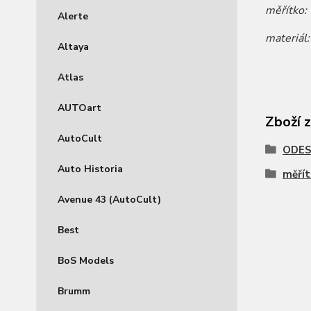
měřítko:
Alerte
materiál
Altaya
Atlas
AUTOart
Zboží 
AutoCult
ODES
Auto Historia
měřít
Avenue 43 (AutoCult)
Best
BoS Models
Brumm