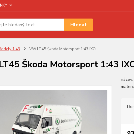
NKY
Hledat
odely 1:43
VW LT45 Škoda Motorsport 1:43 IXO
T45 Škoda Motorsport 1:43 IX
název:
materiá
Dos
93