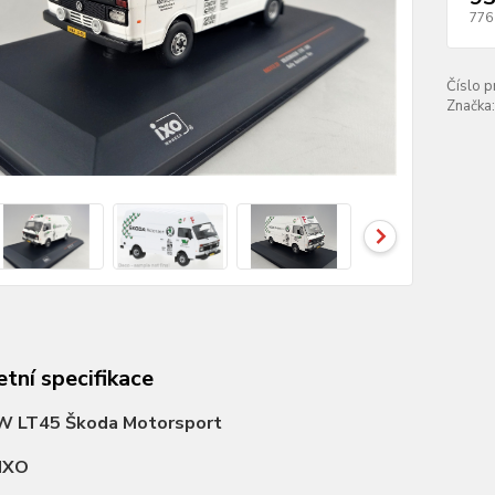
776
Číslo p
Značka:
tní specifikace
W LT45 Škoda Motorsport
IXO