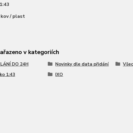
1:43
:
kov / plast
zařazeno v kategoriích
LÁNÍ DO 24H
Novinky dle data přidání
Všec
ko 1:43
IXO