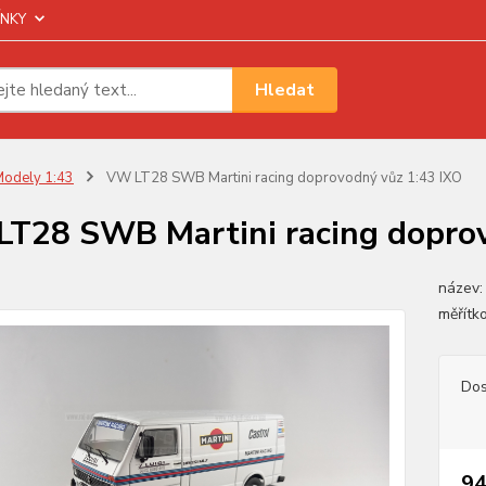
NKY
Hledat
odely 1:43
VW LT28 SWB Martini racing doprovodný vůz 1:43 IXO
T28 SWB Martini racing doprov
název:
měřítko
Dos
94