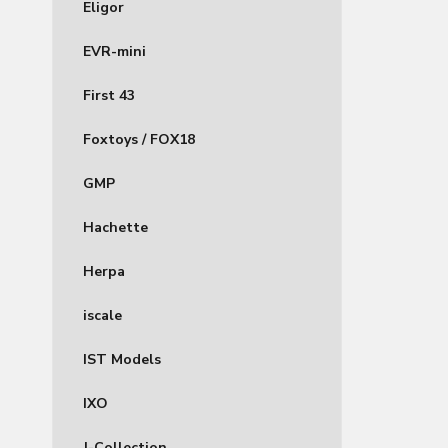
Eligor
EVR-mini
First 43
Foxtoys / FOX18
GMP
Hachette
Herpa
iscale
IST Models
IXO
J-Collection