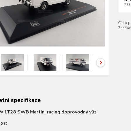
783
Číslo p
Značka:
tní specifikace
W LT28 SWB Martini racing doprovodný vůz
IXO