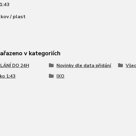
1:43
:
kov / plast
zařazeno v kategoriích
LÁNÍ DO 24H
Novinky dle data přidání
Všec
ko 1:43
IXO