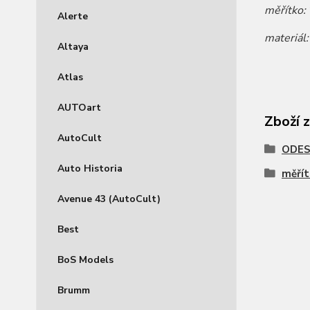
měřítko:
Alerte
materiál
Altaya
Atlas
AUTOart
Zboží 
AutoCult
ODES
Auto Historia
měřít
Avenue 43 (AutoCult)
Best
BoS Models
Brumm