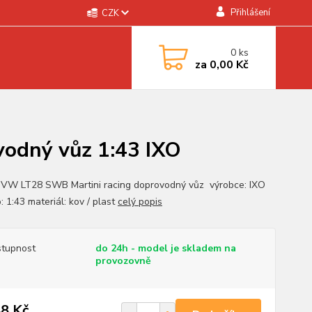
Přihlášení
CZK
0
ks
za
0,00 Kč
odný vůz 1:43 IXO
 VW LT28 SWB Martini racing doprovodný vůz výrobce: IXO
: 1:43 materiál: kov / plast
celý popis
tupnost
do 24h - model je skladem na
provozovně
8 Kč