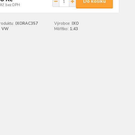
Do košíku
 Kč
bez DPH
roduktu:
IXORAC357
Výrobce:
IXO
VW
Měřítko:
1:43