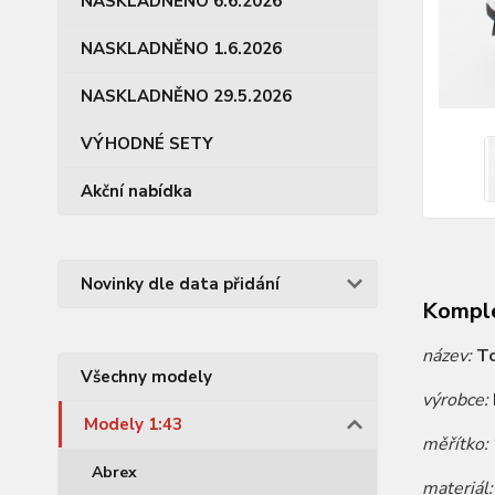
NASKLADNĚNO 6.6.2026
NASKLADNĚNO 1.6.2026
NASKLADNĚNO 29.5.2026
VÝHODNÉ SETY
Akční nabídka
Novinky dle data přidání
Komple
název:
To
Všechny modely
výrobce:
Modely 1:43
měřítko:
Abrex
materiál