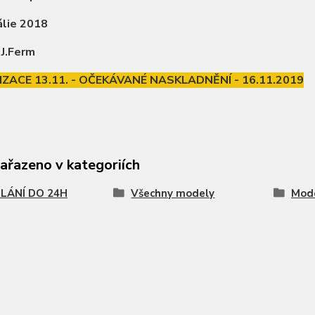
tálie 2018
 J.Ferm
ZACE 13.11. - OČEKÁVANÉ NASKLADNĚNÍ - 16.11.2019
zařazeno v kategoriích
LÁNÍ DO 24H
Všechny modely
Mode