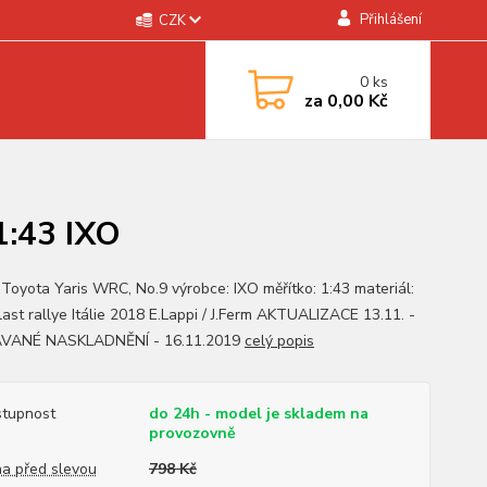
Přihlášení
CZK
0
ks
za
0,00 Kč
1:43 IXO
 Toyota Yaris WRC, No.9 výrobce: IXO měřítko: 1:43 materiál:
last rallye Itálie 2018 E.Lappi / J.Ferm AKTUALIZACE 13.11. -
VANÉ NASKLADNĚNÍ - 16.11.2019
celý popis
tupnost
do 24h - model je skladem na
provozovně
a před slevou
798 Kč