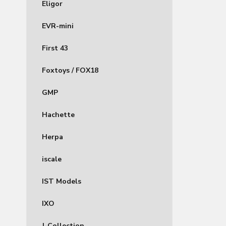
Eligor
EVR-mini
First 43
Foxtoys / FOX18
GMP
Hachette
Herpa
iscale
IST Models
IXO
J-Collection