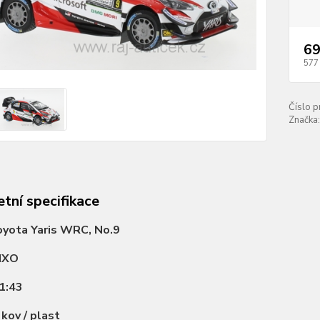
69
577
Číslo p
Značka:
tní specifikace
yota Yaris WRC, No.9
IXO
1:43
:
kov / plast