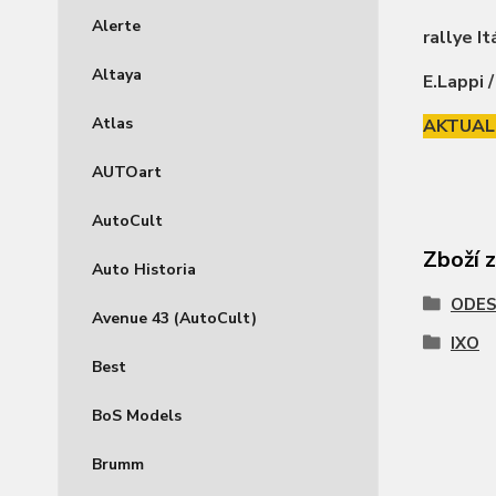
Alerte
rallye I
Altaya
E.Lappi /
Atlas
AKTUALI
AUTOart
AutoCult
Zboží 
Auto Historia
ODES
Avenue 43 (AutoCult)
IXO
Best
BoS Models
Brumm