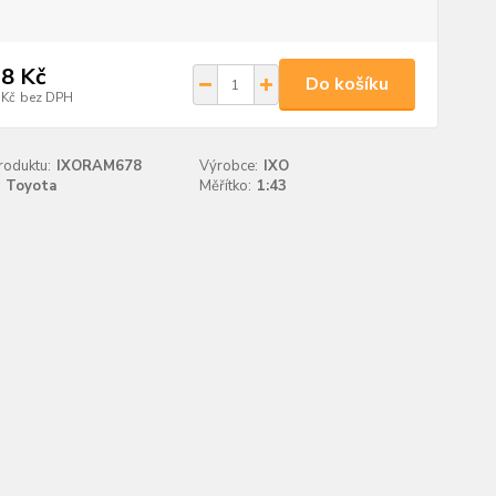
8 Kč
Do košíku
 Kč
bez DPH
roduktu:
IXORAM678
Výrobce:
IXO
Toyota
Měřítko:
1:43