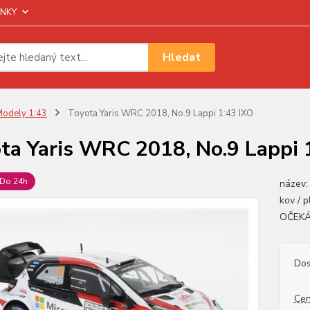
NKY
Hledat
odely 1:43
Toyota Yaris WRC 2018, No.9 Lappi 1:43 IXO
ta Yaris WRC 2018, No.9 Lappi 
Do 24h
název:
kov / p
OČEKÁ
Dos
Cen