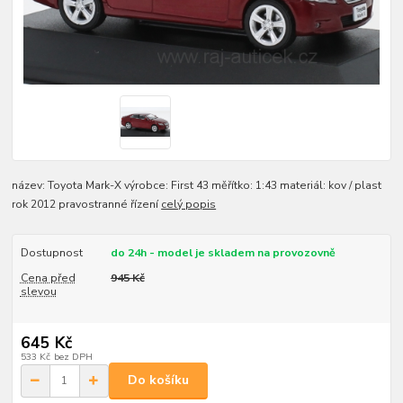
název: Toyota Mark-X výrobce: First 43 měřítko: 1:43 materiál: kov / plast
rok 2012 pravostranné řízení
celý popis
Dostupnost
do 24h - model je skladem na provozovně
Cena před
945 Kč
slevou
645 Kč
533 Kč
bez DPH
Do košíku