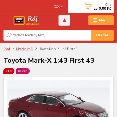
0
ks
CZK
za
0,00 Kč
Menu
Hledat
Úvod
Modely 1:43
Toyota Mark-X 1:43 First 43
Toyota Mark-X 1:43 First 43
Akce
Do 24h