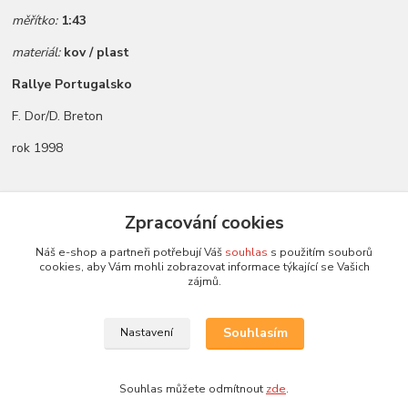
měřítko:
1:43
materiál:
kov / plast
Rallye Portugalsko
F. Dor/D. Breton
rok 1998
Zboží zařazeno v kategoriích
Zpracování cookies
Všechny modely
Náš e-shop a partneři potřebují Váš
souhlas
s použitím souborů
cookies, aby Vám mohli zobrazovat informace týkající se Vašich
Modely 1:43
zájmů.
Trofeu
Souhlasím
Nastavení
Souhlas můžete odmítnout
zde
.