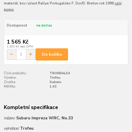
materiál: kov / plast Rallye Portugalsko F. Dor/D. Breton rok 1998
celý
popis
Dostupnost
na dotaz
1 565 Kč
1 293 Kč
bez DPH
Do košíku
Číslo produktu:
TRORRAL54
Výrobce:
Trofeu
Značka:
Subaru
Měřítko:
1:43
Kompletní specifikace
název:
Subaru Impreza WRC, No.33
výrobce:
Trofeu