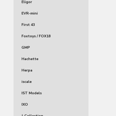
Eligor
EVR-mini
First 43
Foxtoys / FOX18
GMP
Hachette
Herpa
iscale
IST Models
IXO
J-Collection