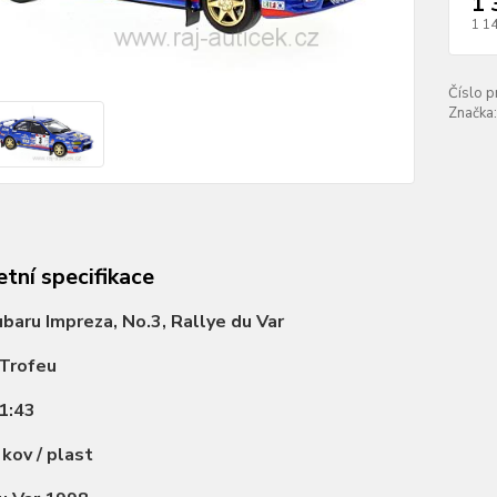
1 
1 1
Číslo p
Značka:
tní specifikace
baru Impreza, No.3, Rallye du Var
Trofeu
1:43
:
kov / plast