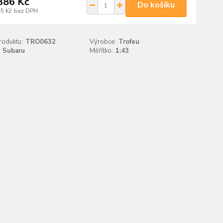
386 Kč
Do košíku
45 Kč
bez DPH
roduktu:
TRO0632
Výrobce:
Trofeu
Subaru
Měřítko:
1:43