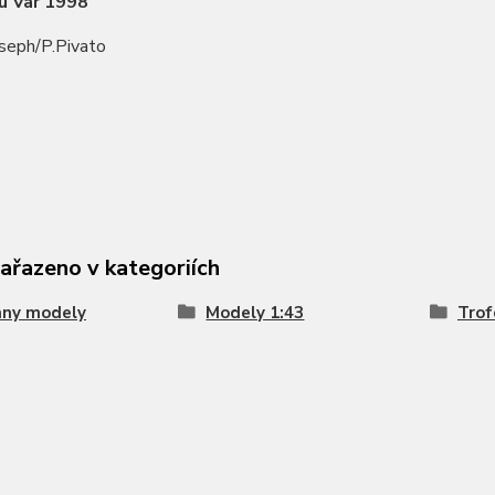
u Var 1998
oseph/P.Pivato
zařazeno v kategoriích
hny modely
Modely 1:43
Trof