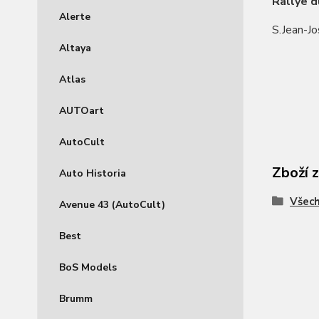
Rallye d
Alerte
S.Jean-J
Altaya
Atlas
AUTOart
AutoCult
Zboží 
Auto Historia
Všec
Avenue 43 (AutoCult)
Best
BoS Models
Brumm