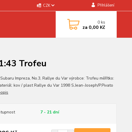
Přihlášení
CZK
0
ks
za
0,00 Kč
 1:43 Trofeu
 Subaru Impreza, No.3, Rallye du Var výrobce: Trofeu měřítko:
ateriál: kov / plast Rallye du Var 1998 S.Jean-Joseph/P.Pivato
popis
tupnost
7 - 21 dní