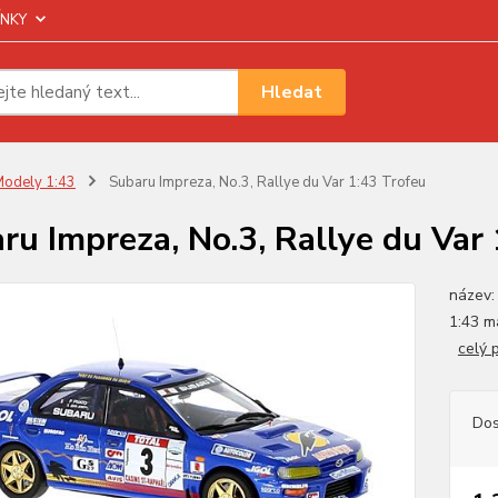
NKY
Hledat
odely 1:43
Subaru Impreza, No.3, Rallye du Var 1:43 Trofeu
ru Impreza, No.3, Rallye du Var
název:
1:43 m
celý 
Dos