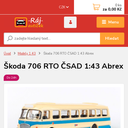
0
ks
CZK
za
0,00 Kč
Menu
Hledat
Úvod
Modely 1:43
Škoda 706 RTO ČSAD 1:43 Abrex
Škoda 706 RTO ČSAD 1:43 Abrex
Do 24h