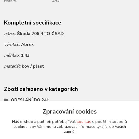
Měřítko:
1:43
Kompletní specifikace
název:
Škoda 706 RTO ČSAD
výrobce:
Abrex
měřítko:
1:43
materiál:
kov / plast
Zboží zařazeno v kategoriích
ODESLÁNÍ DO 24H
Všechny modely
Zpracování cookies
Modely 1:43
Náš e-shop a partneři potřebují Váš
souhlas
s použitím souborů
cookies, aby Vám mohli zobrazovat informace týkající se Vašich
měřítko 1:43
zájmů.