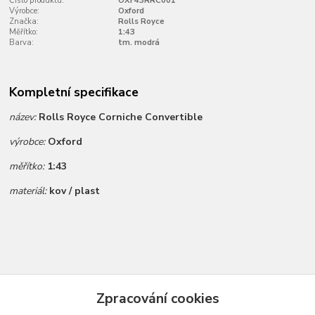
Číslo produktu:
OXF43RRC001
Výrobce:
Oxford
Značka:
Rolls Royce
Měřítko:
1:43
Barva:
tm. modrá
Kompletní specifikace
název:
Rolls Royce Corniche Convertible
výrobce:
Oxford
měřítko:
1:43
materiál:
kov / plast
Zboží zařazeno v kategoriích
Zpracování cookies