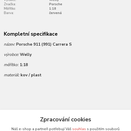
Značka:
Porsche
Měřítko:
1:18
Barva:
červená
Kompletní specifikace
název:
Porsche 911 (991) Carrera S
výrobce:
Welly
měřítko:
1:18
materiál:
kov / plast
Zboží zařazeno v kategoriích
Zpracování cookies
Všechny modely
Náš e-shop a partneři potřebují Váš
souhlas
s použitím souborů