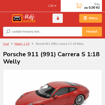
0
ks
CZK
za
0,00 Kč
Menu
Hledat
Úvod
Modely 1:18
Porsche 911 (991) Carrera S 1:18 Welly
Porsche 911 (991) Carrera S 1:18
Welly