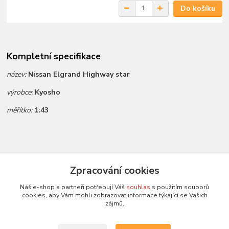
Do košíku
Kompletní specifikace
název:
Nissan Elgrand Highway star
výrobce:
Kyosho
měřítko:
1:43
Zboží zařazeno v kategoriích
Zpracování cookies
Všechny modely
Náš e-shop a partneři potřebují Váš
souhlas
s použitím souborů
cookies, aby Vám mohli zobrazovat informace týkající se Vašich
Modely 1:43
zájmů.
Kyosho