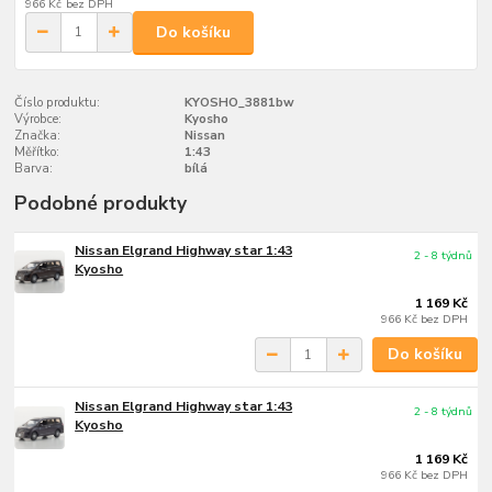
966 Kč
bez DPH
Do košíku
Číslo produktu:
KYOSHO_3881bw
Výrobce:
Kyosho
Značka:
Nissan
Měřítko:
1:43
Barva:
bílá
Podobné produkty
Nissan Elgrand Highway star 1:43
2 - 8 týdnů
Kyosho
1 169 Kč
966 Kč
bez DPH
Do košíku
Nissan Elgrand Highway star 1:43
2 - 8 týdnů
Kyosho
1 169 Kč
966 Kč
bez DPH