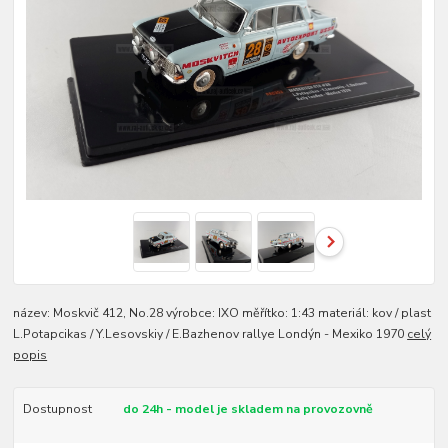
název: Moskvič 412, No.28 výrobce: IXO měřítko: 1:43 materiál: kov / plast
L.Potapcikas / Y.Lesovskiy / E.Bazhenov rallye Londýn - Mexiko 1970
celý
popis
Dostupnost
do 24h - model je skladem na provozovně