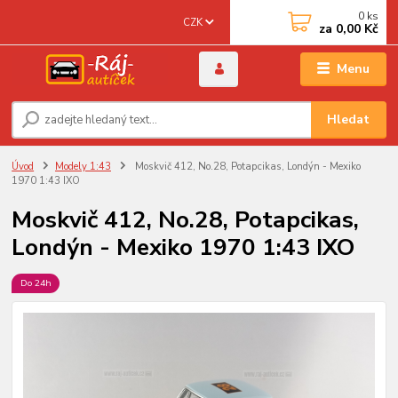
0
ks
CZK
za
0,00 Kč
Menu
Hledat
Úvod
Modely 1:43
Moskvič 412, No.28, Potapcikas, Londýn - Mexiko
1970 1:43 IXO
Moskvič 412, No.28, Potapcikas,
Londýn - Mexiko 1970 1:43 IXO
Do 24h