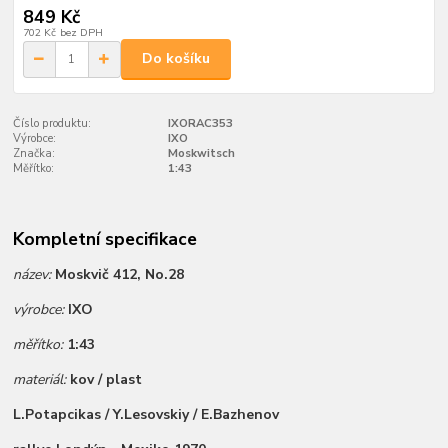
849 Kč
702 Kč
bez DPH
Do košíku
Číslo produktu:
IXORAC353
Výrobce:
IXO
Značka:
Moskwitsch
Měřítko:
1:43
Kompletní specifikace
název:
Moskvič 412, No.28
výrobce:
IXO
měřítko:
1:43
materiál:
kov / plast
L.Potapcikas / Y.Lesovskiy / E.Bazhenov