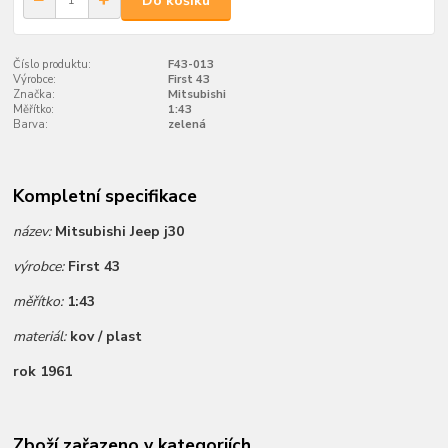
Do košíku
Číslo produktu:
F43-013
Výrobce:
First 43
Značka:
Mitsubishi
Měřítko:
1:43
Barva:
zelená
Kompletní specifikace
název:
Mitsubishi Jeep j30
výrobce:
First 43
měřítko:
1:43
materiál:
kov / plast
rok 1961
Zboží zařazeno v kategoriích