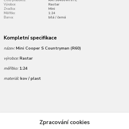
Číslo produktu:
RAT56400WHITE
Výrobce:
Rastar
Značka:
Mini
Měřítko:
1:24
Barva:
bílá / černá
Kompletní specifikace
název:
Mini Cooper S Countryman (R60)
výrobce:
Rastar
měřítko:
1:24
materiál:
kov / plast
Zboží zařazeno v kategoriích
Zpracování cookies