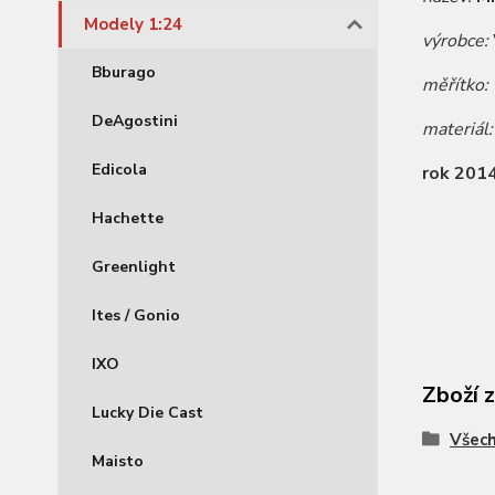
Modely 1:24
výrobce:
Bburago
měřítko:
DeAgostini
materiál
Edicola
rok 201
Hachette
Greenlight
Ites / Gonio
IXO
Zboží 
Lucky Die Cast
Všec
Maisto