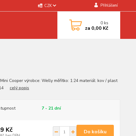
Přihlášení
CZK
0
ks
za
0,00 Kč
Mini Cooper výrobce: Welly měřítko: 1:24 materiál: kov / plast
2014
celý popis
tupnost
7 - 21 dní
9 Kč
Do košíku
 Kč
bez DPH