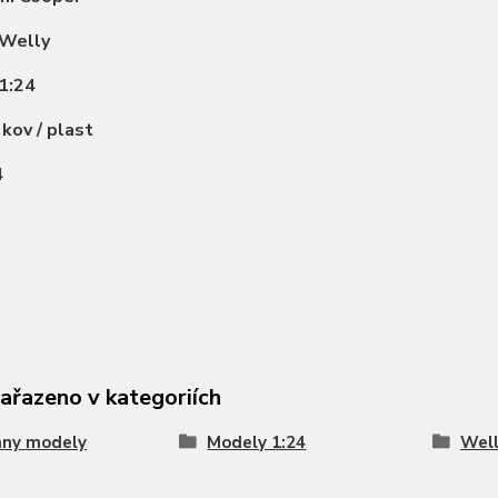
Welly
1:24
:
kov / plast
4
zařazeno v kategoriích
hny modely
Modely 1:24
Wel