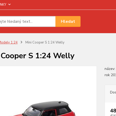
NKY
Hledat
odely 1:24
Mini Cooper S 1:24 Welly
 Cooper S 1:24 Welly
název: 
rok 
Dos
48
404