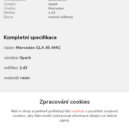
Výrobce:
Spark
Značka:
Mercedes
Měřítko:
1:43
Barva:
matná stříbrná
Kompletní specifikace
název:
Mercedes GLA 45 AMG
výrobce:
Spark
měřítko:
1:43
materiál:
resin
Zboží zařazeno v kategoriích
Zpracování cookies
Všechny modely
Náš e-shop a partneři potřebují Váš
souhlas
s použitím souborů
cookies, aby Vám mohli zobrazovat informace týkající se Vašich
Modely 1:43
zájmů.
Spark