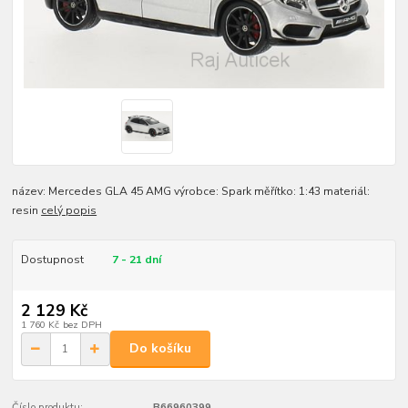
název: Mercedes GLA 45 AMG výrobce: Spark měřítko: 1:43 materiál:
resin
celý popis
Dostupnost
7 - 21 dní
2 129 Kč
1 760 Kč
bez DPH
Do košíku
Číslo produktu:
B66960399